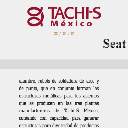
/
/
ES
EN
JP
Frame
En un área de 1,280 mts2 se encuentran
las máquinas dobladoras de tubo y
alambre, robots de soldadura de arco y
de punto, que en conjunto forman las
estructuras metálicas para los asientos
que se producen en las tres plantas
manufactureras de Tachi-S México,
contando con capacidad para generar
estructuras para diversidad de productos