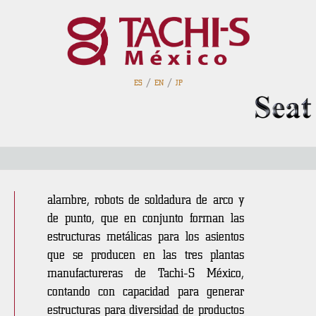
/
/
ES
EN
JP
Bondeo Integrado
En un área de 1,280 mts2 se encuentran
las máquinas dobladoras de tubo y
alambre, robots de soldadura de arco y
de punto, que en conjunto forman las
estructuras metálicas para los asientos
que se producen en las tres plantas
manufactureras de Tachi-S México,
contando con capacidad para generar
estructuras para diversidad de productos