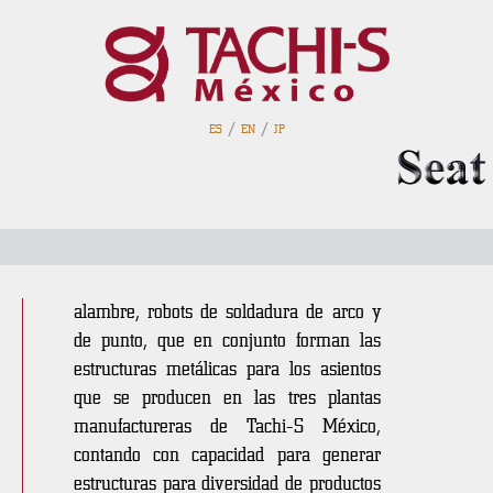
/
/
ES
EN
JP
Ensamble
En un área de 1,280 mts2 se encuentran
las máquinas dobladoras de tubo y
alambre, robots de soldadura de arco y
de punto, que en conjunto forman las
estructuras metálicas para los asientos
que se producen en las tres plantas
manufactureras de Tachi-S México,
contando con capacidad para generar
estructuras para diversidad de productos