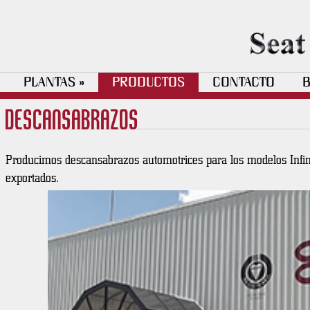
PLANTAS
PRODUCTOS
CONTACTO
B
»
Descansabrazos
Producimos descansabrazos automotrices para los modelos Infi
exportados.