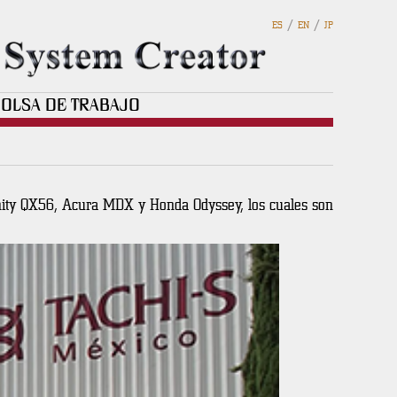
/
/
ES
EN
JP
OLSA DE TRABAJO
nity QX56, Acura MDX y Honda Odyssey, los cuales son