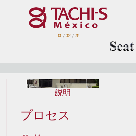
/
/
ES
EN
JP
歴史
説明
プロセス