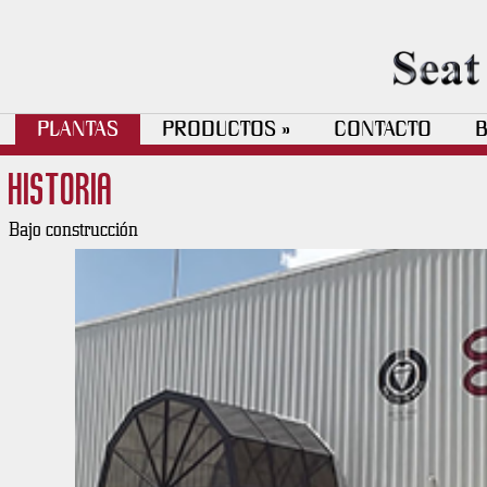
SETEX Automotive Mexico
PLANTAS
PRODUCTOS
CONTACTO
B
»
Historia
Bajo construcción