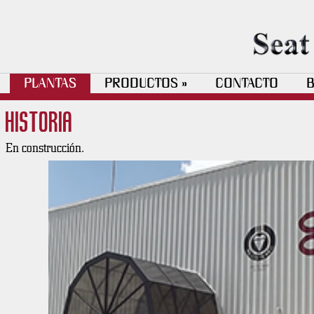
TSM Santa Clara 2
PLANTAS
PRODUCTOS
CONTACTO
B
»
Historia
En construcción.