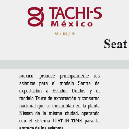
TSM Zapata
/
/
ES
EN
JP
Historia
Establecida en 1992, la planta matriz de
tachi-S ubicada en Aguascalientes,
México, produce principalmente los
asientos para el modelo Sentra de
exportación a Estados Unidos y el
modelo Tsuru de exportación y consumo
nacional que se ensamblan en la planta
Nissan de la misma ciudad, operando
con el sistema JUST-IN-TIME para la
entrega de los asientos