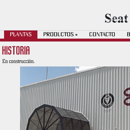
TSM Santa Clara 1
PLANTAS
PRODUCTOS
CONTACTO
B
»
Historia
En construcción.