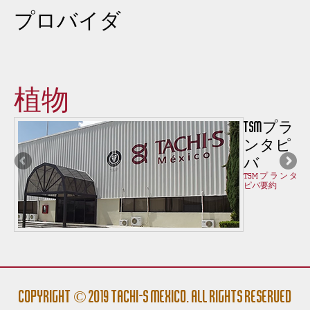
プロバイダ
植物
プラ
TSMプラ
サ
ンタピ
バ
ント
TSMプランタ
約
ピバ要約
Copyright © 2019 Tachi-s México. All rights reserved